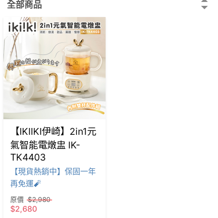
全部商品
【IKIIKI伊崎】2in1元
氣智能電燉盅 IK-
TK4403
【現貨熱銷中】保固一年
再免運🧨
原價
$2,980
$2,680