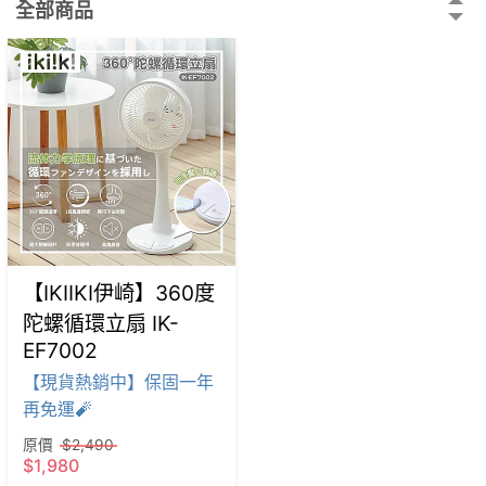
全部商品
【IKIIKI伊崎】360度
陀螺循環立扇 IK-
EF7002
【現貨熱銷中】保固一年
再免運🧨
原價
$2,490
$1,980