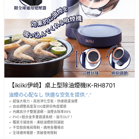
【ikiiki伊崎】桌上型除油煙機IK-RH8701
油煙の心配なし 快適な空気を提供.ᐟ.ᐟ
✓ 超強大吸力，高效凈化空氣，快速過濾油煙

✓ 自由調整高度及100度俯仰角度擺頭

✓ 內藏高分子雙層濾網，油煙去除率99%

✓ PVC+鋁合金多重過濾系統，油污OUT！

✓ 獨家冷凝技術，凍結油煙即刻凝結

✓ 不受廚房格局限制，適用各種場合

✓ 全球通用電壓，突破使用限制